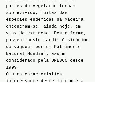
partes da vegetação tenham
sobrevivido, muitas das
espécies endémicas da Madeira
encontram-se, ainda hoje, em
vias de extinção. Desta forma,
passear neste jardim é sinónimo
de vaguear por um Património
Natural Mundial, assim
considerado pela UNESCO desde
1999.
O utra característica
interessante deste jardim é a
grande colecção de painéis de
azulejos colocados ao longo dos
passeios. Adquirida por José
Berardo, sob a orientação do
especialista Manuel Leitão, é
considerada uma das maiores e
mais ricas colecções do país,