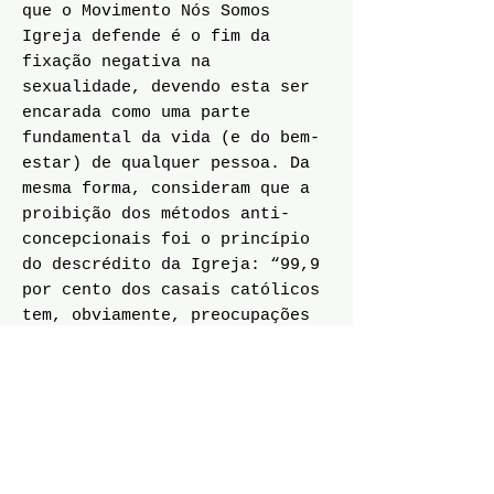
que o Movimento Nós Somos
Igreja defende é o fim da
fixação negativa na
sexualidade, devendo esta ser
encarada como uma parte
fundamental da vida (e do bem-
estar) de qualquer pessoa. Da
mesma forma, consideram que a
proibição dos métodos anti-
concepcionais foi o princípio
do descrédito da Igreja: “99,9
por cento dos casais católicos
tem, obviamente, preocupações
de planeamento familiar.
Ninguém liga nenhuma a essa
proibição. As mulheres vão à
missa, comungam e tomam a
pílula na mesma.”
Por sua vez, ao eterno
argumento de que as mulheres