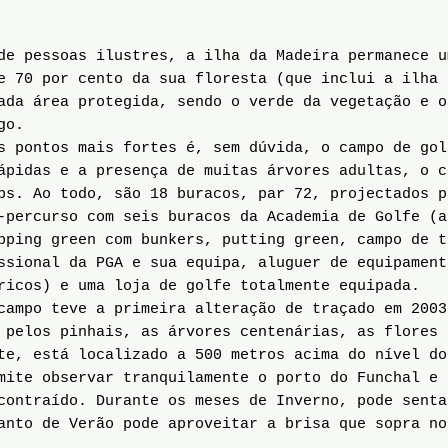
e pessoas ilustres, a ilha da Madeira permanece u
e 70 por cento da sua floresta (que inclui a ilha 
ada área protegida, sendo o verde da vegetação e o
go.
s pontos mais fortes é, sem dúvida, o campo de gol
ápidas e a presença de muitas árvores adultas, o c
ps. Ao todo, são 18 buracos, par 72, projectados p
-percurso com seis buracos da Academia de Golfe (a
pping green com bunkers, putting green, campo de t
ssional da PGA e sua equipa, aluguer de equipament
ricos) e uma loja de golfe totalmente equipada.
ampo teve a primeira alteração de traçado em 2003
 pelos pinhais, as árvores centenárias, as flores 
te, está localizado a 500 metros acima do nível do
mite observar tranquilamente o porto do Funchal e 
contraído. Durante os meses de Inverno, pode senta
anto de Verão pode aproveitar a brisa que sopra no