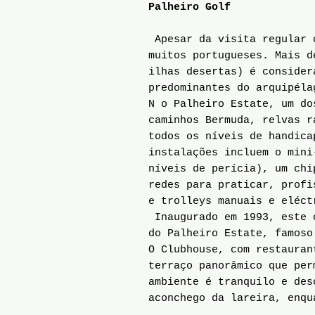
Palheiro Golf
Apesar da visita regular d
muitos portugueses. Mais d
ilhas desertas) é consider
predominantes do arquipéla
N o Palheiro Estate, um do
caminhos Bermuda, relvas r
todos os níveis de handica
instalações incluem o mini
níveis de perícia), um chi
redes para praticar, profi
e trolleys manuais e eléct
Inaugurado em 1993, este c
do Palheiro Estate, famoso
O Clubhouse, com restauran
terraço panorâmico que per
ambiente é tranquilo e des
aconchego da lareira, enqu