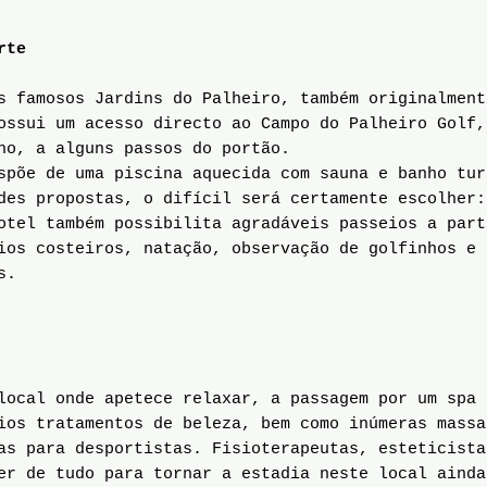
rte
 famosos Jardins do Palheiro, também originalment
ossui um acesso directo ao Campo do Palheiro Golf,
ho, a alguns passos do portão.
spõe de uma piscina aquecida com sauna e banho tur
des propostas, o difícil será certamente escolher:
otel também possibilita agradáveis passeios a part
ios costeiros, natação, observação de golfinhos e 
s.
ocal onde apetece relaxar, a passagem por um spa 
ios tratamentos de beleza, bem como inúmeras massa
as para desportistas. Fisioterapeutas, esteticista
er de tudo para tornar a estadia neste local ainda