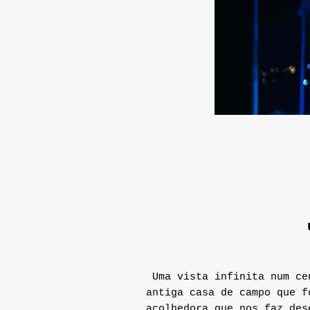
u
Uma vista infinita num cen
antiga casa de campo que f
acolhedora que nos faz des