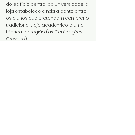
do edifício central da universidade, a
loja estabelece ainda a ponte entre
os alunos que pretendam comprar o
tradicional traje académico e uma
fábrica da região (as Confecções
Craveiro).
Ex-professor da própria universidade,
há dez anos que Júlio Marques
decidiu abrir este espaço onde
actualmente trabalham duas
funcionárias a tempo inteiro e uma
em regime de part time. Na sua
opinião, o futuro do comércio
tradicional nas pequenas cidades
passa precisamente pela
especialização. Na Covilhã, este é um
centro de cópias com localização
privilegiada, exemplo do tipo de
pequena empresa criada para