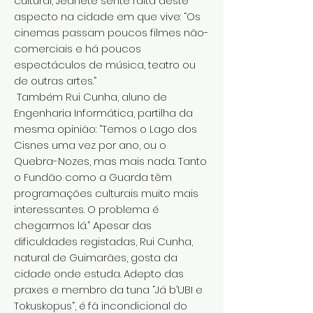
cultural, Jeanete sente falta deste
aspecto na cidade em que vive: “Os
cinemas passam poucos filmes não-
comerciais e há poucos
espectáculos de música, teatro ou
de outras artes.”
Também Rui Cunha, aluno de
Engenharia Informática, partilha da
mesma opinião: “Temos o Lago dos
Cisnes uma vez por ano, ou o
Quebra-Nozes, mas mais nada. Tanto
o Fundão como a Guarda têm
programações culturais muito mais
interessantes. O problema é
chegarmos lá.” Apesar das
dificuldades registadas, Rui Cunha,
natural de Guimarães, gosta da
cidade onde estuda. Adepto das
praxes e membro da tuna “Já b’UBI e
Tokuskopus”, é fã incondicional do