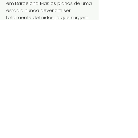
em Barcelona. Mas os planos de uma
estadia nunca deveriam ser
totalmente definidos, já que surgem
sempre imprevistos e surpresas que
nos fazem mudar de ideias. Como
aconteceu com Leonor. Nascida na
Covilhã há 32 anos, estudou Cinema
e trabalhava como produtora de
eventos quando decidiu aumentar a
sua formação. Um master em escrita
de guião para cinema e televisão
parecia-lhe a fórmula ideal para
continuar a perseguir os seus sonhos
ligados à sétima arte. E se bem o
pensou melhor o fez.
Ver mais