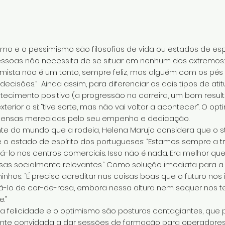
 e o pessimismo são filosofias de vida ou estados de espír
ssoas não necessita de se situar em nenhum dos extremos:
ista não é um tonto, sempre feliz, mas alguém com os pés 
decisões.” Ainda assim, para diferenciar os dois tipos de ati
ecimento positivo (a progressão na carreira, um bom resul
or a si: “tive sorte, mas não vai voltar a acontecer”. O opti
nsas merecidas pelo seu empenho e dedicação.
 do mundo que a rodeia, Helena Marujo considera que o str
o estado de espírito dos portugueses: “Estamos sempre a tr
stá-lo nos centros comerciais. Isso não é nada. Era melhor 
oisas socialmente relevantes.” Como solução imediata para a 
nhos: “É preciso acreditar nas coisas boas que o futuro nos 
ntá-lo de cor-de-rosa, embora nessa altura nem sequer nos
.”
e a felicidade e o optimismo são posturas contagiantes, qu
te convidada a dar sessões de formação para operadores d