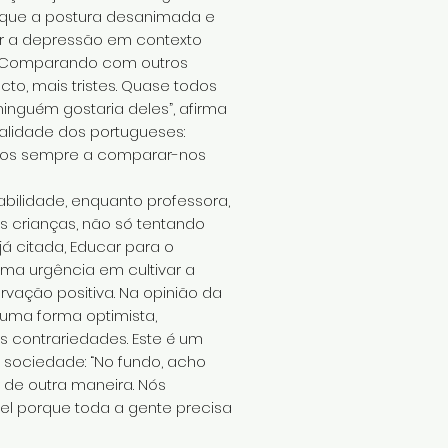
u que a postura desanimada e
ar a depressão em contexto
s. Comparando com outros
o, mais tristes. Quase todos
nguém gostaria deles”, afirma
ralidade dos portugueses:
tamos sempre a comparar-nos
bilidade, enquanto professora,
as crianças, não só tentando
á citada, Educar para o
ma urgência em cultivar a
vação positiva. Na opinião da
 uma forma optimista,
 contrariedades. Este é um
 sociedade: “No fundo, acho
e outra maneira. Nós
vel porque toda a gente precisa