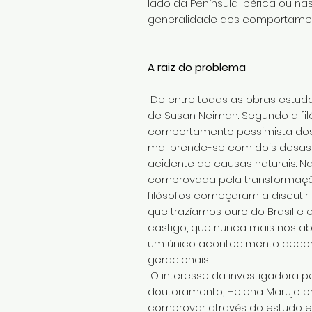
lado da Península Ibérica ou na
generalidade dos comportament
A raiz do problema
De entre todas as obras estuda
de Susan Neiman. Segundo a fil
comportamento pessimista dos s
mal prende-se com dois desas
acidente de causas naturais. N
comprovada pela transformação
filósofos começaram a discutir
que trazíamos ouro do Brasil e
castigo, que nunca mais nos ab
um único acontecimento decorr
geracionais.
O interesse da investigadora p
doutoramento, Helena Marujo pr
comprovar através do estudo e