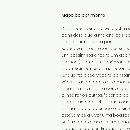
Mapa do optimismo
Não defendendo que o optimismo
considera que a maioria das pe
do optimismo. Uma pessoa optim
sabe avaliar os riscos das suas 
um pessimista encara um acont
pessoal) como um fenómeno exteri
acontecimentos como recompe
Enquanto observadora constante
vão piorando progressivamente 
algum dinheiro e ir a correr ga
e inspirar os outros, fazendo c
especialista aponta alguns cami
a olhar para o passado e a pi
estávamos a viver uma boa fase
A título de exemplo, afirma qu
pequenos gestos. Frequentemen