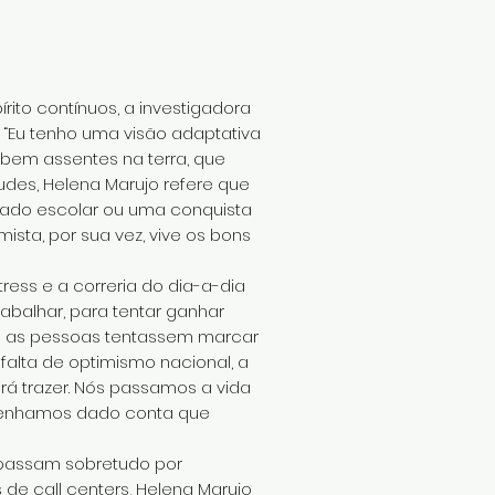
ito contínuos, a investigadora
 “Eu tenho uma visão adaptativa
bem assentes na terra, que
tudes, Helena Marujo refere que
tado escolar ou uma conquista
mista, por sua vez, vive os bons
ess e a correria do dia-a-dia
abalhar, para tentar ganhar
que as pessoas tentassem marcar
falta de optimismo nacional, a
irá trazer. Nós passamos a vida
 tenhamos dado conta que
e passam sobretudo por
e call centers, Helena Marujo