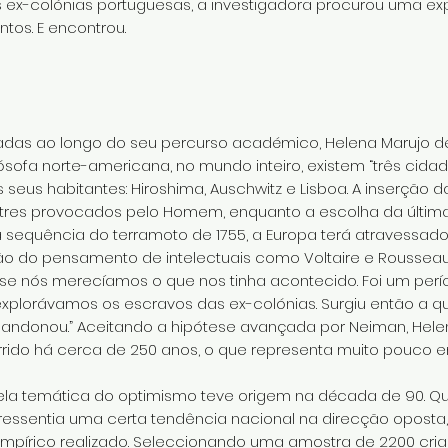
s ex-colónias portuguesas, a investigadora procurou uma exp
os. E encontrou.
das ao longo do seu percurso académico, Helena Marujo des
ósofa norte-americana, no mundo inteiro, existem “três cida
eus habitantes: Hiroshima, Auschwitz e Lisboa. A inserção d
tres provocados pelo Homem, enquanto a escolha da últim
a sequência do terramoto de 1755, a Europa terá atravessad
 do pensamento de intelectuais como Voltaire e Rousseau:
 se nós merecíamos o que nos tinha acontecido. Foi um perí
 explorávamos os escravos das ex-colónias. Surgiu então a q
andonou.” Aceitando a hipótese avançada por Neiman, Helen
ido há cerca de 250 anos, o que representa muito pouco em
ela temática do optimismo teve origem na década de 90. Qu
essentia uma certa tendência nacional na direcção oposta,
mpírico realizado. Seleccionando uma amostra de 2200 cria