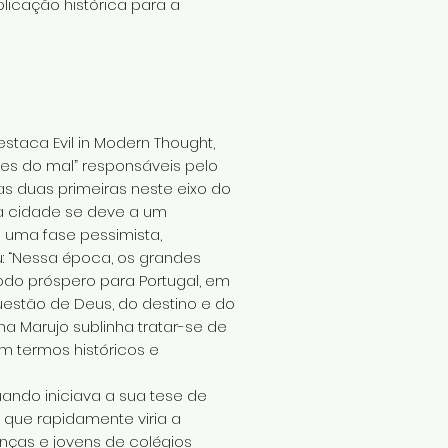
licação histórica para a
taca Evil in Modern Thought,
des do mal” responsáveis pelo
as duas primeiras neste eixo do
a cidade se deve a um
o uma fase pessimista,
 “Nessa época, os grandes
odo próspero para Portugal, em
uestão de Deus, do destino e do
a Marujo sublinha tratar-se de
 termos históricos e
ando iniciava a sua tese de
 que rapidamente viria a
nças e jovens de colégios