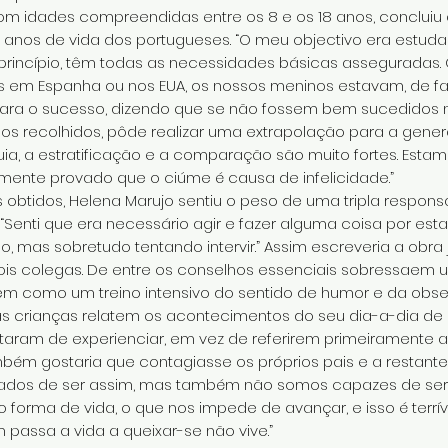
com idades compreendidas entre os 8 e os 18 anos, conclui
 anos de vida dos portugueses. “O meu objectivo era estud
 princípio, têm todas as necessidades básicas assegurada
 em Espanha ou nos EUA, os nossos meninos estavam, de fact
ra o sucesso, dizendo que se não fossem bem sucedidos ni
ados recolhidos, pôde realizar uma extrapolação para a gene
uia, a estratificação e a comparação são muito fortes. Es
amente provado que o ciúme é causa de infelicidade.”
btidos, Helena Marujo sentiu o peso de uma tripla responsa
 “Senti que era necessário agir e fazer alguma coisa por est
mas sobretudo tentando intervir.” Assim escreveria a obra j
is colegas. De entre os conselhos essenciais sobressaem u
m como um treino intensivo do sentido de humor e da obser
 as crianças relatem os acontecimentos do seu dia-a-dia de
ram de experienciar, em vez de referirem primeiramente as
mbém gostaria que contagiasse os próprios pais e a restante
os de ser assim, mas também não somos capazes de ser d
forma de vida, o que nos impede de avançar, e isso é terrí
 passa a vida a queixar-se não vive.”