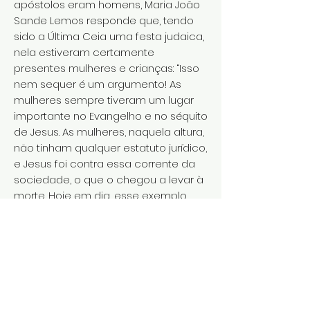
apóstolos eram homens, Maria João
Sande Lemos responde que, tendo
sido a Última Ceia uma festa judaica,
nela estiveram certamente
presentes mulheres e crianças: “Isso
nem sequer é um argumento! As
mulheres sempre tiveram um lugar
importante no Evangelho e no séquito
de Jesus. As mulheres, naquela altura,
não tinham qualquer estatuto jurídico,
e Jesus foi contra essa corrente da
sociedade, o que o chegou a levar à
morte. Hoje em dia, esse exemplo
está completamente esquecido.”
Ainda assim, apesar de defender
activamente a ordenação das
mulheres, Maria João Sande Lemos
afirma nunca ter sentido essa
vocação: “Apenas luto porque