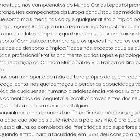
ámos tudo: nos campeonatos do Mundo Carlos Lopes foi pr
e bronze. Nos campeonatos da Europa conquistou dez medalhas
ue soma mais medalhas do que qualquer atleta olímpico po
omparações: “Acho que não fazem sentido. Só gostaria que o
que os atletas olímpicos; que também pudessem treinar du
sporto.” Com tristeza, relembra que os apoios financeiros 
res aos do desporto olímpico: “Todos nós, excepto aqueles 
de profissional.” Profissionalmente, Carlos Lopes é psicólo
uma repartição da Câmara Municipal de Vila Franca de Xira
a.
-nos com um aperto de mão certeiro, próprio de quem recon
 cego, conta-nos que começou a perder as capacidades vi
da de qualquer ser humano: a adolescência. Até aos 18 anos
s comentários de “cegueta” e “zarolho” provenientes dos seu
”, relembra com um sorriso nostálgico.
cialmente nos circuitos familiares: “À noite, não conseguia
casa, que são dois quilómetros, a pé e sozinho. Claro que 
. Nessa altura, os complexos de inferioridade são superiore
Quando entrou para a faculdade, em 1988, deu consigo a 