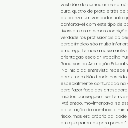
vastidão do curriculum e som
ouro, quatro de prata e três d
de bronze. Um vencedor nato q
confortável com este tipo de c
tivessem as mesmas condições 
verdadeiros profissionais do de
paraolímpico são muito inferio
emprego, temos a nossa activida
orientação escolar. Trabalha n
Recursos de Animação Educativ
No início da entrevista recebe
aproximam. Não tendo nascido
especialmente conturbado na vi
para fazer face aos arrasadore
miúdos conseguem ser terríveis
Até então, movimentava-se essen
da estação de comboio a minha 
risco, mas era próprio da idade
em que paramos para pensar.” 