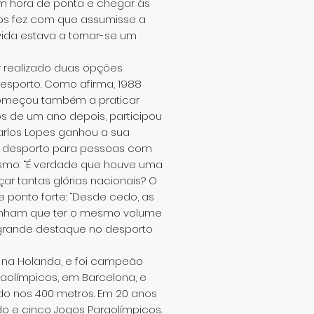
m hora de ponta e chegar às
os fez com que assumisse a
vida estava a tornar-se um
r realizado duas opções
desporto. Como afirma, 1988
começou também a praticar
s de um ano depois, participou
arlos Lopes ganhou a sua
em desporto para pessoas com
smo: “É verdade que houve uma
ar tantas glórias nacionais? O
 ponto forte: “Desde cedo, as
tinham que ter o mesmo volume
e grande destaque no desporto
, na Holanda, e foi campeão
raolímpicos, em Barcelona, e
do nos 400 metros. Em 20 anos
 e cinco Jogos Paraolímpicos.