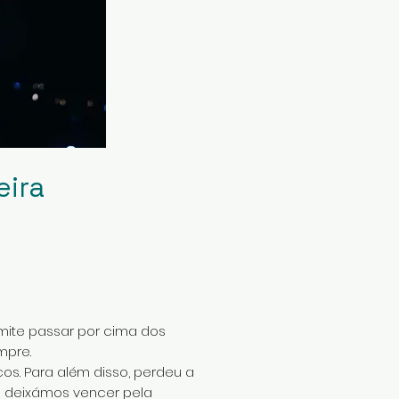
eira
mite passar por cima dos
mpre.
os. Para além disso, perdeu a
s deixámos vencer pela