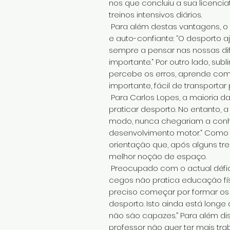
nos que concluiu a sua licen
treinos intensivos diários.
Para além destas vantagens, o 
e auto-confiante: “O desporto
sempre a pensar nas nossas dif
importante.” Por outro lado, su
percebe os erros, aprende com 
importante, fácil de transportar 
Para Carlos Lopes, a maioria d
praticar desporto. No entanto
modo, nunca chegariam a conhe
desenvolvimento motor.” Como e
orientação que, após alguns tr
melhor noção de espaço.
Preocupado com o actual défice
cegos não pratica educação fís
preciso começar por formar os
desporto. Isto ainda está longe
não são capazes.” Para além dis
professor não quer ter mais tra