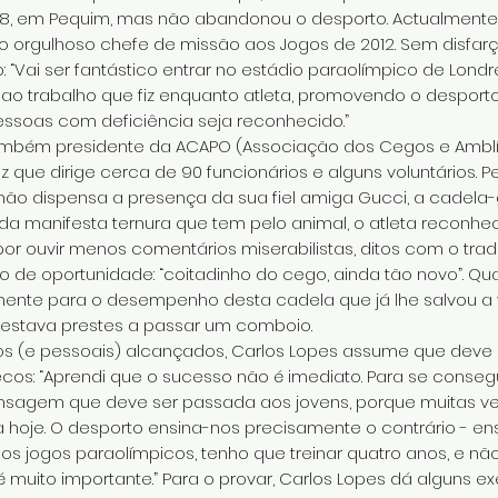
08, em Pequim, mas não abandonou o desporto. Actualmente,
o orgulhoso chefe de missão aos Jogos de 2012. Sem disfarça
: “Vai ser fantástico entrar no estádio paraolímpico de Lo
 ao trabalho que fiz enquanto atleta, promovendo o despor
essoas com deficiência seja reconhecido.”
ambém presidente da ACAPO (Associação dos Cegos e Amblío
 que dirige cerca de 90 funcionários e alguns voluntários.
, não dispensa a presença da sua fiel amiga Gucci, a cade
a manifesta ternura que tem pelo animal, o atleta reconhe
r ouvir menos comentários miserabilistas, ditos com o trad
 de oportunidade: “coitadinho do cego, ainda tão novo”. Q
ente para o desempenho desta cadela que já lhe salvou a v
estava prestes a passar um comboio.
os (e pessoais) alcançados, Carlos Lopes assume que deve 
nsecos: “Aprendi que o sucesso não é imediato. Para se conse
ensagem que deve ser passada aos jovens, porque muitas 
a hoje. O desporto ensina-nos precisamente o contrário - en
 jogos paraolímpicos, tenho que treinar quatro anos, e nã
 muito importante.” Para o provar, Carlos Lopes dá alguns e