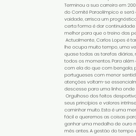
Terminou a sua carreira em 20
do Comité Paraolímpico e será 
vaidade, arrisca um prognóstico
certa forma é dar continuidade
melhor para que o treino das p
Actualmente, Carlos Lopes é t
lhe ocupa muito tempo, uma vez
quase todas as tarefas diárias
todos os momentos. Para além d
com ela do que com bengala, po
portugueses com menor sentido
atenções voltam-se essencialm
descesse para uma linha onde 
Orgulhoso dos feitos desportiv
seus princípios e valores intrí
caminhar muito. Esta é uma m
fácil e queremos as coisas par
ganhar uma medalha de ouro nos
mês antes. A gestão do tempo é