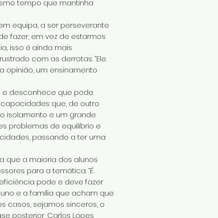
mesmo tempo que mantinha
 em equipa, a ser perseverante
de fazer, em vez de estarmos
a, isso é ainda mais
rustrado com as derrotas: “Ele
sua opinião, um ensinamento
ria e desconhece que pode
 capacidades que, de outro
ao isolamento e um grande
s problemas de equilíbrio e
acidades, passando a ter uma
a que a maioria dos alunos
ssores para a temática: “É
ficiência pode e deve fazer
 aluno e a família que acham que
os casos, sejamos sinceros, o
se posterior, Carlos Lopes