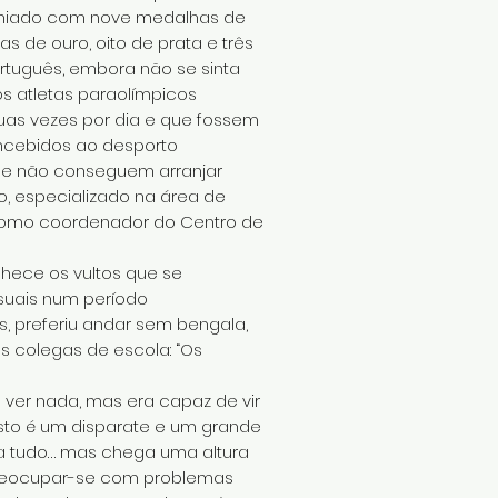
emiado com nove medalhas de
 de ouro, oito de prata e três
rtuguês, embora não se sinta
s atletas paraolímpicos
as vezes por dia e que fossem
concebidos ao desporto
que não conseguem arranjar
go, especializado na área de
, como coordenador do Centro de
hece os vultos que se
suais num período
, preferiu andar sem bengala,
s colegas de escola: “Os
 ver nada, mas era capaz de vir
isto é um disparate e um grande
s a tudo… mas chega uma altura
preocupar-se com problemas