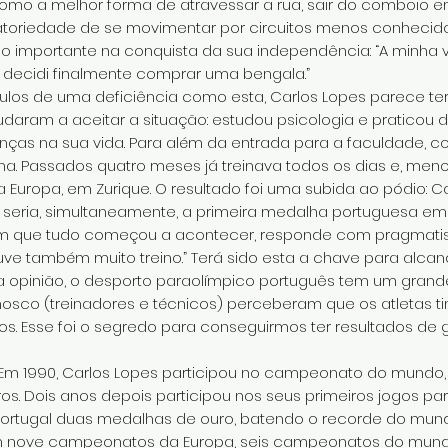
omo a melhor forma de atravessar a rua, sair do comboio e
toriedade de se movimentar por circuitos menos conhecid
o importante na conquista da sua independência: “A minha 
o, decidi finalmente comprar uma bengala.”
ulos de uma deficiência como esta, Carlos Lopes parece te
udaram a aceitar a situação: estudou psicologia e praticou 
ças na sua vida. Para além da entrada para a faculdade, 
a. Passados quatro meses já treinava todos os dias e, meno
Europa, em Zurique. O resultado foi uma subida ao pódio: C
e seria, simultaneamente, a primeira medalha portuguesa 
 com que tudo começou a acontecer, responde com pragmati
ve também muito treino.” Terá sido esta a chave para alcanç
ua opinião, o desporto paraolímpico português tem um grande
sco (treinadores e técnicos) perceberam que os atletas 
icos. Esse foi o segredo para conseguirmos ter resultados d
. Em 1990, Carlos Lopes participou no campeonato do mundo
os. Dois anos depois participou nos seus primeiros jogos pa
 Portugal duas medalhas de ouro, batendo o recorde do mun
em nove campeonatos da Europa, seis campeonatos do mundo