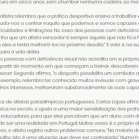
ciatura em cinco anos, sem chumbar nenhuma cadeira, ao 
atleta relembra que a prática desportiva ensina a trabalhar
 ajuda-nos a centrar naquilo que podemos e somos capazes 
iculdades e limitações. No caso das pessoas com deficiênci
blinha que um atleta vencedor é sempre aquele que não fica f
eles e tenta melhorá-los no próximo desafio.” E este é, na 
para a vida diária.
as pessoas com deficiência visual não acredita em si próp
, a partir do momento em que começam a treinar, descobrem
cer. Segundo afirma, “o desporto possibilita um combate 
xemplo, relembra ter conhecido muitos invisuais com grave
einos intensivos, melhoraram substancialmente as suas cap
 de atletas paraolímpicos portugueses, Carlos Lopes afirm
ica na escola, e apela a uma maior sensibilização dos profe
 educadores, para que eles percebam que um aluno com de
 de ser uma realidade em Portugal. Muitas vezes é o próprio
so, o atleta regista outros problemas comuns: “Na maioria d
balho. Isto é uma situação que deve ser contrariada.” Numa fa