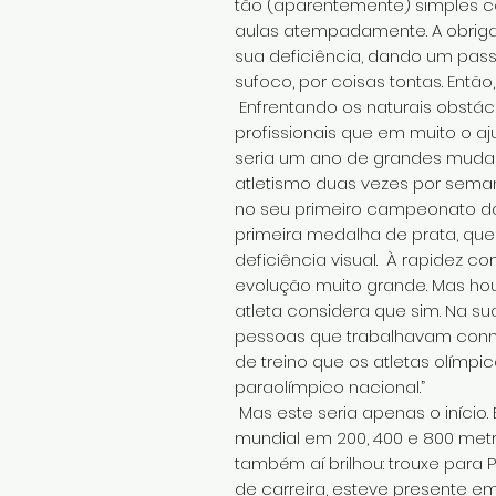
tão (aparentemente) simples c
aulas atempadamente. A obriga
sua deficiência, dando um pass
sufoco, por coisas tontas. Entã
Enfrentando os naturais obstác
profissionais que em muito o aj
seria um ano de grandes mudan
atletismo duas vezes por seman
no seu primeiro campeonato da 
primeira medalha de prata, qu
deficiência visual. À rapidez
evolução muito grande. Mas hou
atleta considera que sim. Na s
pessoas que trabalhavam conno
de treino que os atletas olímp
paraolímpico nacional.”
Mas este seria apenas o início
mundial em 200, 400 e 800 metr
também aí brilhou: trouxe para
de carreira, esteve presente 