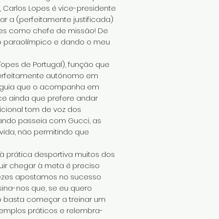
 Carlos Lopes é vice-presidente
r a (perfeitamente justificada)
ndres como chefe de missão! De
to paraolímpico e dando o meu
pes de Portugal), função que
 Perfeitamente autónomo em
la-guia que o acompanha em
ce ainda que prefere andar
icional tom de voz dos
uando passeia com Gucci, as
ida, não permitindo que
à prática desportiva muitos dos
guir chegar à meta é preciso
vezes apostamos no sucesso
sina-nos que, se eu quero
o basta começar a treinar um
xemplos práticos e relembra-