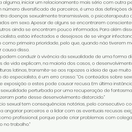
 alguma, iniciar um relacionamento mais sério com outra 
 número diversificado de parceiros, é uma das definições da
tra doenças sexualmente transmissíveis, o psicoterapeuta 
ados em sexo. Apesar de alguns se encontrarem consciente
outros ainda se encontram pouco informados. Para além dis
cialista, estão infectados e desejosos de se vingar infecta
o como primeira prioridade, pelo que, quando não tiverem m
r causa disso.
e podem conduzir à vivência da sexualidade de uma forma di
s de vida explicam, na maioria dos casos, o desenvolviment
ulturas latinas, transmite-se aos rapazes a ideia de que muit
o do especialista, é um erro crasso: “Os conteúdos sobre s
 exposição a estes pode causar recusa. Em última instância
 sexualidade perturbada por uma recuperação de fantasmas
zeram parte desse desenvolvimento distorcido.”
ício sexual tem consequências notórias, pelo consecutivo 
 angariar parceiros e a lidar com as eventuais recusas exige
l como profissional, porque pode criar problemas com colega
 no trabalho.”