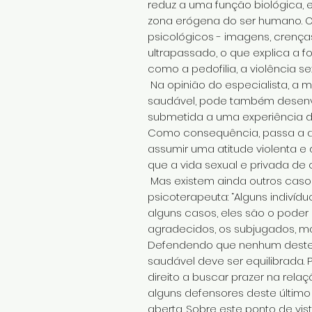
reduz a uma função biológica,
zona erógena do ser humano. O
psicológicos - imagens, crenças
ultrapassado, o que explica a
como a pedofilia, a violência s
Na opinião do especialista, a 
saudável, pode também desenvol
submetida a uma experiência de 
Como consequência, passa a as
assumir uma atitude violenta e
que a vida sexual e privada de
Mas existem ainda outros caso
psicoterapeuta: “Alguns indiví
alguns casos, eles são o poder 
agradecidos, os subjugados, m
Defendendo que nenhum destes
saudável deve ser equilibrada
direito a buscar prazer na rel
alguns defensores deste último 
aberta. Sobre este ponto de vi