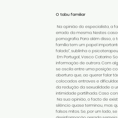
O tabu familiar
Na opinião do especialista, a 
errado da mesma. Nestes casos
pornografia. Para além disso, o 
família tem um papel important
falada”, sublinha o psicoterapeu
Em Portugal, Vasco Catarino So
informação de outrora. Com alg
se oscila entre uma posição co
abertura que, ao querer falar t
colocados entraves e dificuld
da redução da sexualidade a u
intimidade partilhada. Caso con
Na sua opinião, o facto de exis
silêncio quase terminou, mas qu
falsos mitos. Se, por um lado, 
desinformação gerada semeia n