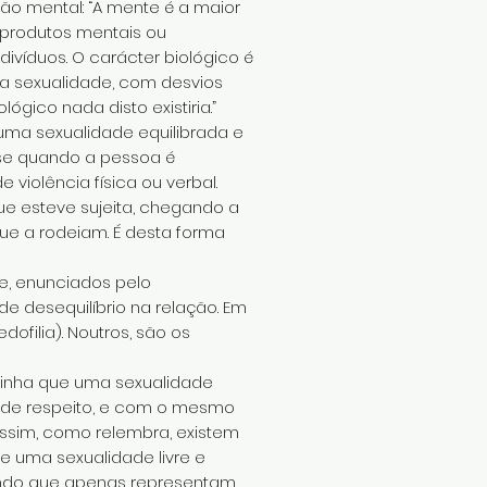
ão mental: “A mente é a maior
 produtos mentais ou
ivíduos. O carácter biológico é
a sexualidade, com desvios
gico nada disto existiria.”
uma sexualidade equilibrada e
-se quando a pessoa é
violência física ou verbal.
e esteve sujeita, chegando a
ue a rodeiam. É desta forma
e, enunciados pelo
e desequilíbrio na relação. Em
ofilia). Noutros, são os
inha que uma sexualidade
l de respeito, e com o mesmo
assim, como relembra, existem
e uma sexualidade livre e
tindo que apenas representam