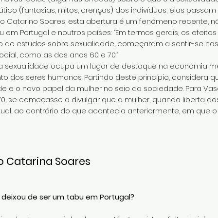
o (fantasias, mitos, crenças) dos indivíduos, elas passam p
sco Catarino Soares, esta abertura é um fenómeno recente,
 em Portugal e noutros países: “Em termos gerais, os efeito
 de estudos sobre sexualidade, começaram a sentir-se na
cial, como as dos anos 60 e 70.”
 a sexualidade ocupa um lugar de destaque na economia me
dos seres humanos. Partindo deste princípio, considera qu
e e o novo papel da mulher no seio da sociedade. Para Vasc
0, se começasse a divulgar que a mulher, quando liberta dos
exual, ao contrário do que acontecia anteriormente, em qu
co Catarina Soares
á deixou de ser um tabu em Portugal?