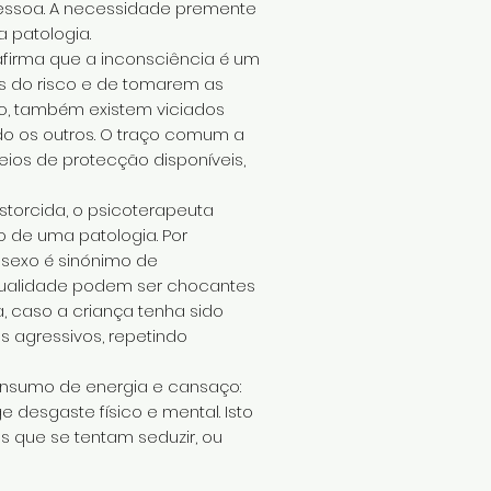
pessoa. A necessidade premente
 patologia.
afirma que a inconsciência é um
s do risco e de tomarem as
so, também existem viciados
ndo os outros. O traço comum a
eios de protecção disponíveis,
storcida, o psicoterapeuta
o de uma patologia. Por
o sexo é sinónimo de
exualidade podem ser chocantes
, caso a criança tenha sido
 agressivos, repetindo
consumo de energia e cansaço:
 desgaste físico e mental. Isto
s que se tentam seduzir, ou