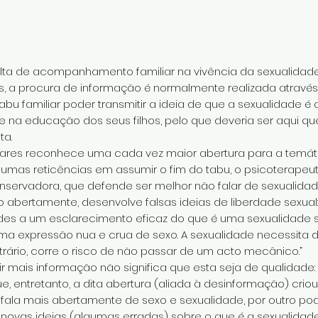
falta de acompanhamento familiar na vivência da sexualidad
, a procura de informação é normalmente realizada atravé
tabu familiar poder transmitir a ideia de que a sexualidade é a
e na educação dos seus filhos, pelo que deveria ser aqui qu
ta.
ares reconhece uma cada vez maior abertura para a temátic
umas reticências em assumir o fim do tabu, o psicoterapeu
nservadora, que defende ser melhor não falar de sexualida
ão abertamente, desenvolve falsas ideias de liberdade sexu
ades a um esclarecimento eficaz do que é uma sexualidade 
ma expressão nua e crua de sexo. A sexualidade necessita
trário, corre o risco de não passar de um acto mecânico.”
tir mais informação não significa que esta seja de qualidade:
e, entretanto, a dita abertura (aliada à desinformação) crio
se fala mais abertamente de sexo e sexualidade, por outro p
ovas ideias (algumas erradas) sobre o que é a sexualidade