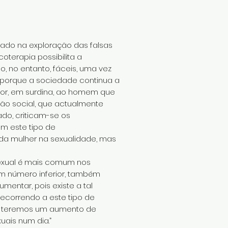
trado na exploração das falsas
oterapia possibilita a
, no entanto, fáceis, uma vez
 porque a sociedade continua a
alor, em surdina, ao homem que
ção social, que actualmente
ado, criticam-se os
m este tipo de
da mulher na sexualidade, mas
sexual é mais comum nos
m número inferior, também
entar, pois existe a tal
ecorrendo a este tipo de
m teremos um aumento de
uais num dia.”