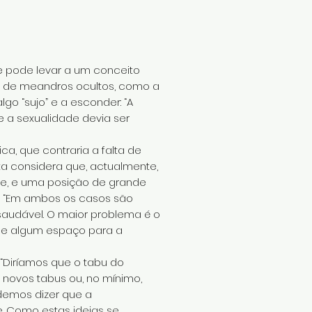
e pode levar a um conceito
s de meandros ocultos, como a
lgo “sujo” e a esconder: “A
e a sexualidade devia ser
a, que contraria a falta de
ta considera que, actualmente,
de, e uma posição de grande
al: “Em ambos os casos são
saudável. O maior problema é o
 de algum espaço para a
 “Diríamos que o tabu do
u novos tabus ou, no mínimo,
odemos dizer que a
. Como estas ideias se