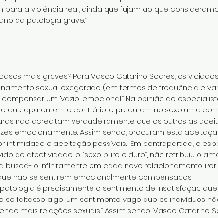
 para a violência real, ainda que fujam ao que consideram
no da patologia grave.”
 casos mais graves? Para Vasco Catarino Soares, os viciad
namento sexual exagerado (em termos de frequência e varia
ompensar um ‘vazio’ emocional.” Na opinião do especialis
mo que aparentem o contrário, e procuram no sexo uma co
guras não acreditam verdadeiramente que os outros as acei
s emocionalmente. Assim sendo, procuram esta aceitação 
intimidade e aceitação possíveis.” Em contrapartida, o espe
o de afectividade, o “sexo puro e duro”, não retribuiu o a
o a buscá-lo infinitamente em cada novo relacionamento. Por
 que não se sentirem emocionalmente compensados.
patologia é precisamente o sentimento de insatisfação que 
o se faltasse algo; um sentimento vago que os indivíduos n
 tendo mais relações sexuais.” Assim sendo, Vasco Catarino 