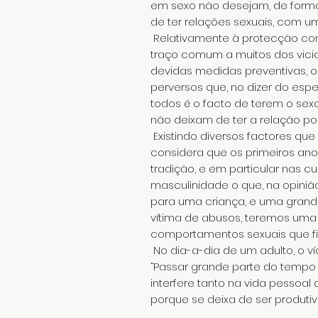
em sexo não desejam, de forma
de ter relações sexuais, com um
Relativamente à protecção con
traço comum a muitos dos vici
devidas medidas preventivas, 
perversos que, no dizer do espe
todos é o facto de terem o sex
não deixam de ter a relação po
Existindo diversos factores qu
considera que os primeiros ano
tradição, e em particular nas c
masculinidade o que, na opiniã
para uma criança, e uma grande
vítima de abusos, teremos uma
comportamentos sexuais que fi
No dia-a-dia de um adulto, o v
“Passar grande parte do tempo a
interfere tanto na vida pessoa
porque se deixa de ser produtivo