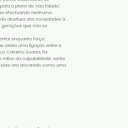
ara o plano do ‘não falado’,
 não efectuando nenhuma
s da abertura das sociedades à
s gerações que não se
ntal, enquanto força
e existe uma ligação entre a
o Catarino Soares, foi
 mitos da culpabilidade, sente
e o sexo era encarado como uma