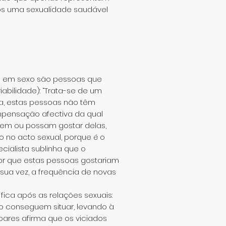
os uma sexualidade saudável
os em sexo são pessoas que
bilidade): “Trata-se de um
ta, estas pessoas não têm
mpensação afectiva da qual
tem ou possam gostar delas,
no acto sexual, porque é o
cialista sublinha que o
mor que estas pessoas gostariam
 sua vez, a frequência de novas
fica após as relações sexuais:
ão conseguem situar, levando à
Soares afirma que os viciados