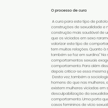
O processo de cura
A cura para este tipo de patolo
construções de sexualidade e na
construção mais saudável de um
que os viciados em sexo rarame
valorizar este tipo de comport
tem muitas relações. Quanto à 
também se faz em surdina.” Na s
comportamentos sexuais exager
comportamento. Para além diss
depois critica-se essa mesma p
Desta vez, também a sociologia
homens do que nas mulheres, e
existem mulheres viciadas em se
desculpabilização da sexualida
comportamento. Uma porta que
casos femininos de vício sexual