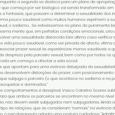
 enquanto a segunda se desloca para um plano de apropriaç
 que começa por ser biológico vai sendo transformado em
 e fantasias, que passam a determinar a sexualidade dos ind
 forma pouco saudável como muitos humanos exprimem a su
exual, o sadismo… Se estivéssemos no plano do puramente bioló
mesma mente que, em perfeitas condições emocionais, cria 
ver uma sexualidade distorcida. Este último caso verifica
vida pouco saudável, como ser privada de afecto, vítima de 
sociar prazer sexual às experiências menos saudáveis a qu
 de desprezo pelo parceiro sexual, bem como por todos os q
 cada um começa a afectar a vida social.
s que apontam para uma vivência deturpada da sexualidad
duos desenvolvem distorções do prazer, com posicionamento d
que subjuga o parceiro (o que acontece no sadismo e na ped
asoquistas e dominados.”
 comportamentos é desejável, Vasco Catarino Soares subl
. Para que ambos os parceiros se encontrem no mesmo níve
ação, não devem existir subjugados nem subjugadores. Ainda 
tipo de relações, que as consideram “normais” na vivência d
sta, o psicoterapeuta adopta uma postura cuidadosa: “Admi