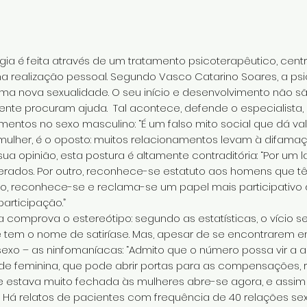
gia é feita através de um tratamento psicoterapêutico, cen
 realização pessoal. Segundo Vasco Catarino Soares, a psic
a nova sexualidade. O seu início e desenvolvimento não são
nte procuram ajuda. Tal acontece, defende o especialista,
amentos no sexo masculino: “É um falso mito social que dá v
mulher, é o oposto: muitos relacionamentos levam à difama
ua opinião, esta postura é altamente contraditória: “Por um l
ados. Por outro, reconhece-se estatuto aos homens que tê
o, reconhece-se e reclama-se um papel mais participativo 
articipação.”
 comprova o estereótipo: segundo as estatísticas, o vício 
 tem o nome de satiríase. Mas, apesar de se encontrarem e
xo – as ninfomaníacas: “Admito que o número possa vir a aum
de feminina, que pode abrir portas para as compensações, r
 estava muito fechada às mulheres abre-se agora, e assi
. Há relatos de pacientes com frequência de 40 relações sex