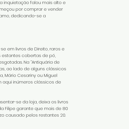
a inquietação falou mais alto e
começou por comprar e vender
e ramo, dedicando-se a
se em livros de Direito, raros e
s estantes cobertas de pó,
sgotadas. Na “Antiquária de
as, ao lado de alguns clássicos
oa, Mário Cesariny ou Miguel
am aqui inúmeros clássicos de
ntar-se da loja, deixa os livros
da Filipe garante que mais de 80
ízo causado pelos restantes 20.