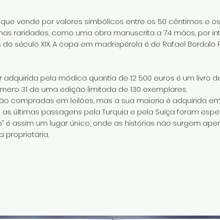
, que vende por valores simbólicos entre os 50 cêntimos e os 
as raridades, como uma obra manuscrita a 74 mãos, por int
s do século XIX. A capa em madrepérola é de Rafael Bordalo 
r adquirida pela módica quantia de 12 500 euros é um livr
 número 31 de uma edição limitada de 130 exemplares.
 compradas em leilões, mas a sua maioria é adquirida em via
as últimas passagens pela Turquia e pela Suíça foram especi
” é assim um lugar único, onde as histórias não surgem apen
proprietária.