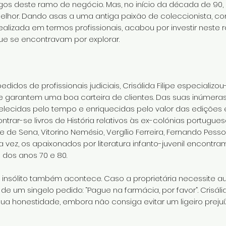
igos deste ramo de negócio. Mas, no início da década de 90, 
melhor. Dando asas a uma antiga paixão de coleccionista, 
 realizada em termos profissionais, acabou por investir nest
e se encontravam por explorar.
idos de profissionais judiciais, Crisálida Filipe especializou-
lhe garantem uma boa carteira de clientes. Das suas inúmera
ecidas pelo tempo e enriquecidas pelo valor das edições e
r-se livros de História relativos às ex-colónias portugues
e de Sena, Vitorino Nemésio, Vergílio Ferreira, Fernando Pess
ua vez, os apaixonados por literatura infanto-juvenil encontr
dos anos 70 e 80.
insólito também acontece. Caso a proprietária necessite ause
de um singelo pedido: “Pague na farmácia, por favor”. Crisáli
sua honestidade, embora não consiga evitar um ligeiro preju