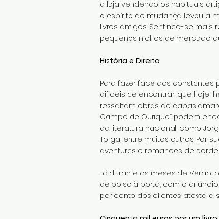
a loja vendendo os habituais art
o espírito de mudança levou a 
livros antigos. Sentindo-se mais
pequenos nichos de mercado qu
História e Direito
Para fazer face aos constantes ped
difíceis de encontrar, que hoje 
ressaltam obras de capas amarel
Campo de Ourique” podem encontra
da literatura nacional, como Jorg
Torga, entre muitos outros. Por s
aventuras e romances de cordel 
Já durante os meses de Verão, o 
de bolso à porta, com o anúncio 
por cento dos clientes atesta a 
Cinquenta mil euros por um livro