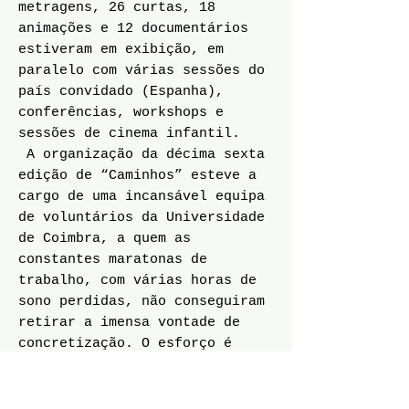
metragens, 26 curtas, 18
animações e 12 documentários
estiveram em exibição, em
paralelo com várias sessões do
país convidado (Espanha),
conferências, workshops e
sessões de cinema infantil.
A organização da décima sexta
edição de “Caminhos” esteve a
cargo de uma incansável equipa
de voluntários da Universidade
de Coimbra, a quem as
constantes maratonas de
trabalho, com várias horas de
sono perdidas, não conseguiram
retirar a imensa vontade de
concretização. O esforço é
sublinhado por Vítor Ferreira,
director do festival há 9 anos,
que não deixa de apontar