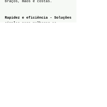
braços, mãos e costas.
Rapidez e eficiência - Soluções
simples para melhorar as
condições no escritório
- Coloque almofadas nas costas
da cadeira para conseguir um
apoio lombar adequado.
- Caso tenha uma estatura baixa
e não chegue com os pés ao
chão, utilize listas
telefónicas ou catálogos
volumosos como base de apoio.
- Utilize os mesmos catálogos
para elevar o monitor do
computador à altura dos olhos.
- Coloque telas nas janelas
contíguas ao espaço de trabalho