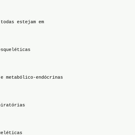
 todas estejam em
esqueléticas
 e metabólico-endócrinas
piratórias
ueléticas