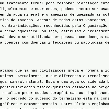
 um tratamento termal pode melhorar hidratação cut
ligoelementos e nutrientes, podendo mesmo ser usa
em da água mineral é o amenizar de queimaduras so
tica do Inverno. Apesar de todas estas vantagens,
 contra-indicações, reconhecidas pela Organização
a acção agocítica, ou seja, estimulam o crescimen
não devem ser utilizadas em pessoas com doenças c
a doentes com doenças infecciosas ou patologias d
atamos que já nas civilizações grega e romana a id
êuticos. Actualmente, o que diferencia o termalism
gua mineral natural. Esta é uma água considerada 
particularidades físico-químicas estáveis na orig
 resultam propriedades terapêuticas ou simplesmen
a, o segredo do sucesso do termalismo está na conj
gráficos e comportamentais. Estes últimos engloba