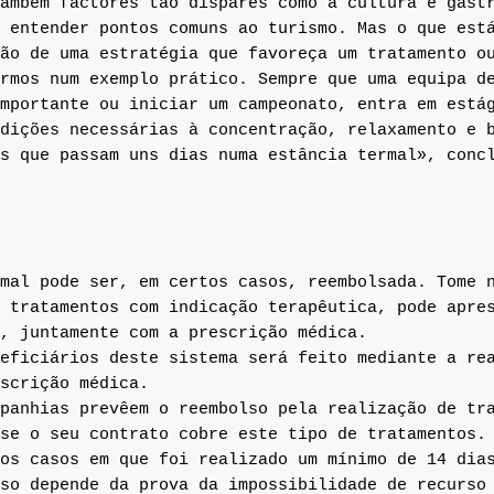
ambém factores tão díspares como a cultura e gast
 entender pontos comuns ao turismo. Mas o que est
ão de uma estratégia que favoreça um tratamento o
rmos num exemplo prático. Sempre que uma equipa d
mportante ou iniciar um campeonato, entra em está
dições necessárias à concentração, relaxamento e 
s que passam uns dias numa estância termal», conc
mal pode ser, em certos casos, reembolsada. Tome 
 tratamentos com indicação terapêutica, pode apre
, juntamente com a prescrição médica.
eficiários deste sistema será feito mediante a re
scrição médica.
panhias prevêem o reembolso pela realização de tra
se o seu contrato cobre este tipo de tratamentos.
os casos em que foi realizado um mínimo de 14 dia
so depende da prova da impossibilidade de recurso