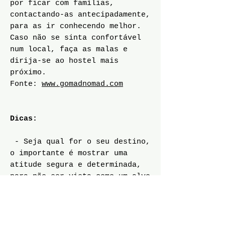
por ficar com famílias,
contactando-as antecipadamente,
para as ir conhecendo melhor.
Caso não se sinta confortável
num local, faça as malas e
dirija-se ao hostel mais
próximo.
Fonte:
www.gomadnomad.com
Dicas:
- Seja qual for o seu destino,
o importante é mostrar uma
atitude segura e determinada,
para não ser vista como um alvo
frágil e desprotegido.
- Contacte familiares e amigos
quando chegar, indicando-lhes o
hotel onde se encontra